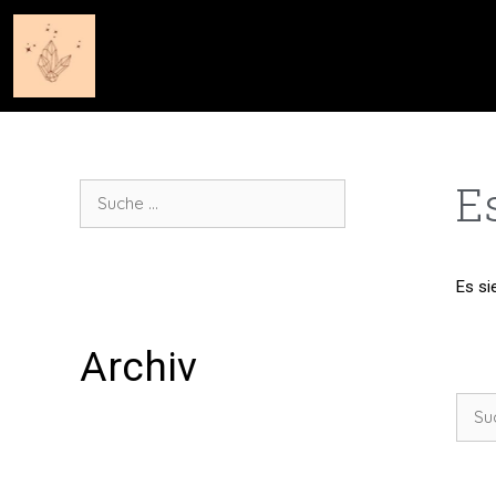
E
Es si
Archiv